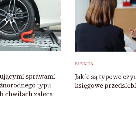
BIZNES
sującymi sprawami
Jakie są typowe czy
óżnorodnego typu
księgowe przedsięb
ch chwilach zaleca