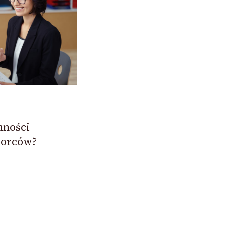
nności
iorców?