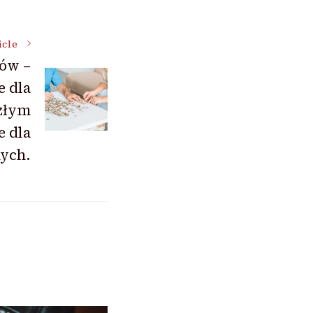
icle
rów –
e dla
złym
e dla
ych.