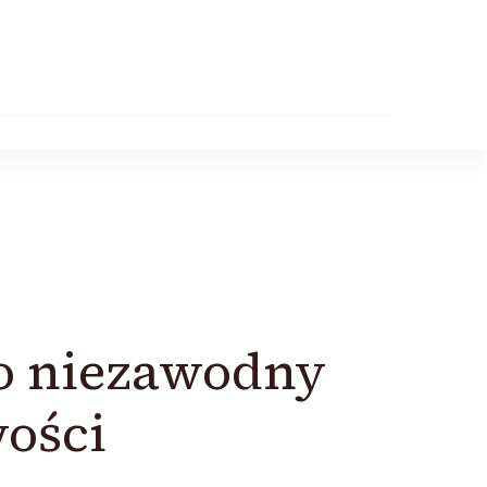
go niezawodny
ości