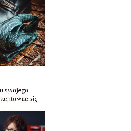
iu swojego
ezentować się