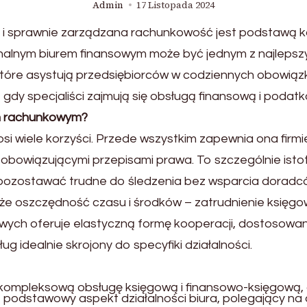
Admin
17 Listopada 2024
i sprawnie zarządzana rachunkowość jest podstawą k
nalnym biurem finansowym może być jednym z najlepszy
 które asystują przedsiębiorców w codziennych obowią
e gdy specjaliści zajmują się obsługą finansową i podatk
m rachunkowym?
 wiele korzyści. Przede wszystkim zapewnia ona firmi
bowiązującymi przepisami prawa. To szczególnie isto
ozostawać trudne do śledzenia bez wsparcia doradc
e oszczędność czasu i środków – zatrudnienie księgow
ęgowych oferuje elastyczną formę kooperacji, dostosow
g idealnie skrojony do specyfiki działalności.
kompleksową obsługę księgową i finansowo-księgową, o
 podstawowy aspekt działalności biura, polegający n