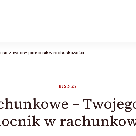
go niezawodny pomocnik w rachunkowości
BIZNES
achunkowe – Twoje
ocnik w rachunkow