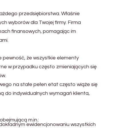
ażdego przedsiębiorstwa. Właśnie
ch wyborów dla Twojej firmy. Firma
zkach finansowych, pomagając im
ami.
e pewność, że wszystkie elementy
tne w przypadku często zmieniających się
ów.
ego na stałe pełen etat często wiąże się
aną do indywidualnych wymagań klienta,
bejmującą m.in.:
a dokładnym ewidencjonowaniu wszystkich