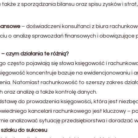
akże z sporządzania bilansu oraz spisu zysków i strat
inansowe
– doświadczeni konsultanci z biura rachunko
iu o analizę sprawozdań finansowych i obowiązujące 
 czym działania te różnią?
ego często pojawiają się słowa księgowość i rachunko
ięgowość koncentruje bazuje na ewidencjonowaniu i ana
enia. Natomiast rachunkowość to szerszy zakres dział
 oraz analizę a także kontrolę danych.
stawę do prowadzenia księgowości, która jest niez
powiedniego kancelarii rachunkowego jest kluczowy – p
tnie analizować sytuację przedsiębiorstwa i doradzać 
 szlaku do sukcesu