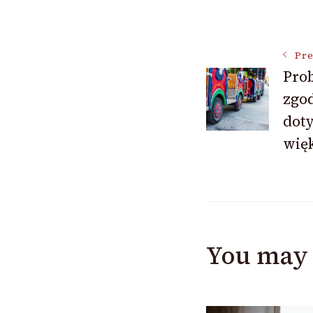
Post
Pre
Pro
Navigat
zgo
doty
więk
You may 