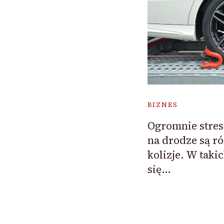
BIZNES
Ogromnie stre
na drodze są r
kolizje. W taki
się…