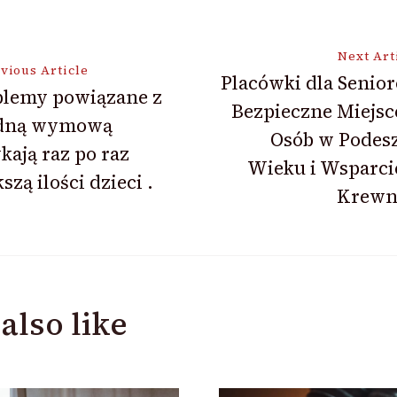
Next Art
vious Article
Placówki dla Senio
blemy powiązane z
Bezpieczne Miejsc
ion
dną wymową
Osób w Podes
kają raz po raz
Wieku i Wsparci
szą ilości dzieci .
Krewn
also like