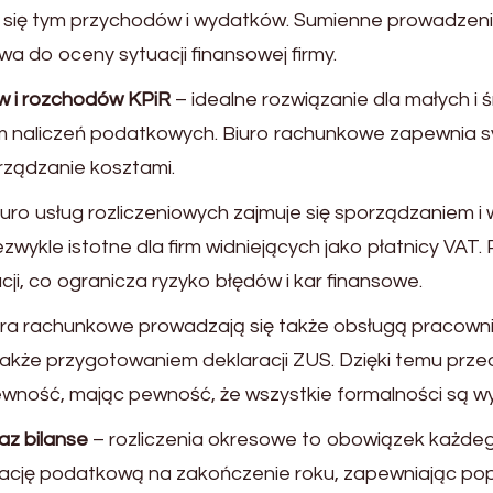
 się tym przychodów i wydatków. Sumienne prowadzeni
 do oceny sytuacji finansowej firmy.
 i rozchodów KPiR
– idealne rozwiązanie dla małych i
rm naliczeń podatkowych. Biuro rachunkowe zapewnia 
rządzanie kosztami.
iuro usług rozliczeniowych zajmuje się sporządzaniem i 
ezwykle istotne dla firm widniejących jako płatnicy VA
ji, co ogranicza ryzyko błędów i kar finansowe.
ura rachunkowe prowadzają się także obsługą pracow
a także przygotowaniem deklaracji ZUS. Dzięki temu pr
ność, mając pewność, że wszystkie formalności są wy
az bilanse
– rozliczenia okresowe to obowiązek każdeg
ję podatkową na zakończenie roku, zapewniając pop