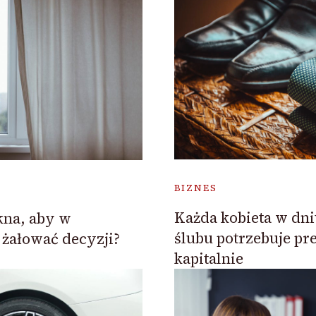
BIZNES
Każda kobieta w dn
kna, aby w
ślubu potrzebuje pr
 żałować decyzji?
kapitalnie