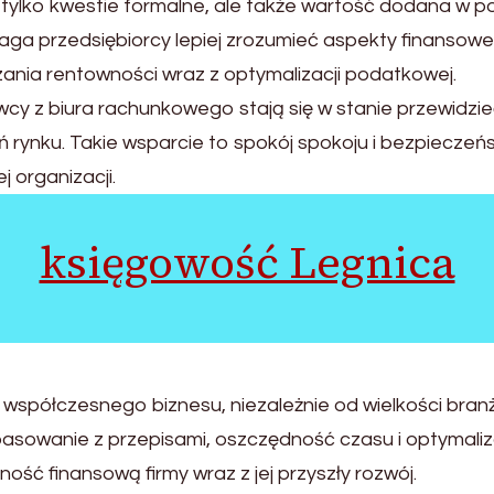
tylko kwestie formalne, ale także wartość dodana w p
ga przedsiębiorcy lepiej zrozumieć aspekty finansowe 
zania rentowności wraz z optymalizacji podatkowej.
wcy z biura rachunkowego stają się w stanie przewidz
 rynku. Takie wsparcie to spokój spokoju i bezpieczeń
j organizacji.
księgowość Legnica
półczesnego biznesu, niezależnie od wielkości branży 
owanie z przepisami, oszczędność czasu i optymaliza
ść finansową firmy wraz z jej przyszły rozwój.